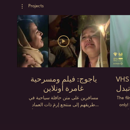
Projects
01:01
VHS T
ياجوج: فيلم ومسرحية
غامرة أونلاين
مسافرين على متن حافلة سياحية في
The fi
only! 
طريقهم إلى منتجع إرمَ ذات العماد
الأوسط
يتعرضون إلى فايروس غامضة يتحول أثرها
فقط في "مواهب سعودية واعدة 2 حلقة 13
المصابين الى وحوش آكلة للحوم البشر
وعليهم النجاة بمساعدة الجمهور في فيلم