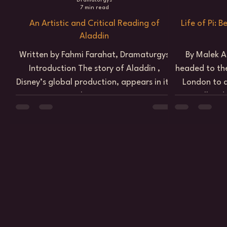
Dramaturgys
7 min read
The R
Jeddah
An Artistic and Critical Reading of
Life of Pi: 
Aswan 
Aladdin
Mar
Written by Fahmi Farahat, Dramaturgys
By Malek A
Nasrall
Introduction The story of Aladdin ,
headed to the
Disney’s global production, appears in its
London to at
htt
https:
2019 live-action...
was still und
hl=e
adaptation 
filmmaker An
to discove
artistic com
wrestle wi
back tear
production i
magical stag
novel